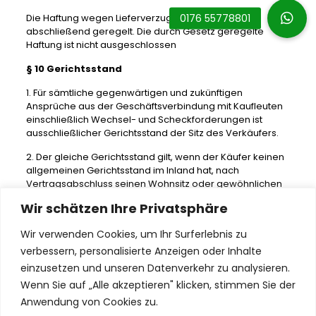
Die Haftung wegen Lieferverzuges ist in Abschnitt III
abschließend geregelt. Die durch Gesetz geregelte
Haftung ist nicht ausgeschlossen
§ 10 Gerichtsstand
1. Für sämtliche gegenwärtigen und zukünftigen
Ansprüche aus der Geschäftsverbindung mit Kaufleuten
einschließlich Wechsel- und Scheckforderungen ist
ausschließlicher Gerichtsstand der Sitz des Verkäufers.
2. Der gleiche Gerichtsstand gilt, wenn der Käufer keinen
allgemeinen Gerichtsstand im Inland hat, nach
Vertragsabschluss seinen Wohnsitz oder gewöhnlichen
Aufenthaltsort aus dem Inland verlegt oder sein Wohnsitz
Wir schätzen Ihre Privatsphäre
oder gewöhnlicher Aufenthaltsort zum Zeitpunkt der
Klageerhebung nicht bekannt ist. Im Übrigen gilt bei
Wir verwenden Cookies, um Ihr Surferlebnis zu
Ansprüchen des Verkäufers gegenüber dem Käufer
verbessern, personalisierte Anzeigen oder Inhalte
dessen Wohnsitz als Gerichtsstand.
einzusetzen und unseren Datenverkehr zu analysieren.
Wenn Sie auf „Alle akzeptieren" klicken, stimmen Sie der
Anwendung von Cookies zu.